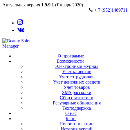
Перейти
Меню
Закрыть
Актуальная версия
1.9.9.1
(Январь 2020)
к
7 (952)1489711
содержимому
О программе
Возможности
Электронный журнал
Учет клиентов
Учет сотрудников
Учет денежных средств
Учет товаров
SMS рассылки
Сбор статистики
Регулярные обновления
Техподдержка
О нас
Блог
Новости и акции
История версий