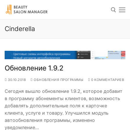
Перейти
к
содержимому
Cinderella
Искать
Искать:
Обновление 1.9.2
Актуальная версия
1.9.9.1
(Январь 2020)
7 (952)1489711
30.10.2018
ОБНОВЛЕНИЯ ПРОГРАММЫ
0 КОММЕНТАРИЕВ
Сегодня вышло обновление 1.9.2, которое добавит
О программе
в программу абонементы клиентов, возможность
добавлять дополнительные поля к карточке
Возможности
клиента, услуге и товару. Улучшился модуль
автообновления программы, изменено
Электронный журнал
О нас
уведомление…