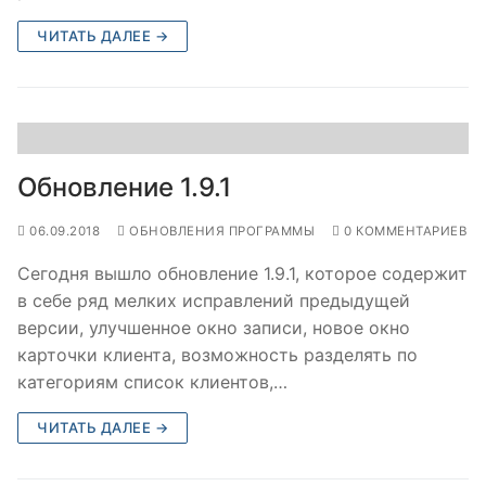
Учет клиентов
Блог
ЧИТАТЬ ДАЛЕЕ →
Учет сотрудников
Новости и акции
Модули
Учет денежных средств
История версий
Стоимость
Учет товаров
Документация
Контакты
Обновление 1.9.1
SMS рассылки
06.09.2018
ОБНОВЛЕНИЯ ПРОГРАММЫ
0 КОММЕНТАРИЕВ
Сбор статистики
Сегодня вышло обновление 1.9.1, которое содержит
Регулярные обновления
в себе ряд мелких исправлений предыдущей
версии, улучшенное окно записи, новое окно
Техподдержка
карточки клиента, возможность разделять по
категориям список клиентов,…
ЧИТАТЬ ДАЛЕЕ →